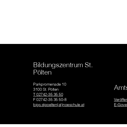
Bildungszentrum St.
Pölten
Parkpromenade 10
Amts
3100 St. Pölten
T 02742-35 35 50
F 02742-35 35 50-8
Veröffe
bigs.stpoelten(at)noeschule.at
E-Gove