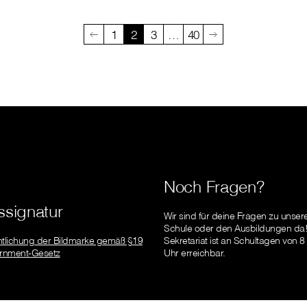
1
2
3
…
40
Noch Fragen?
signatur
Wir sind für deine Fragen zu unser
Schule oder den Ausbildungen da
ntlichung der Bildmarke gemäß §19
Sekretariat ist an Schultagen von 8
rnment-Gesetz
Uhr erreichbar.