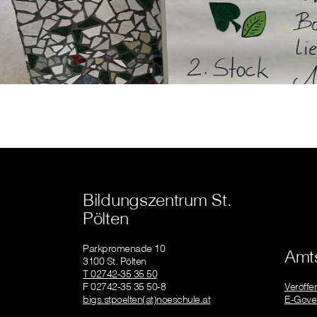
Bildungszentrum St.
Pölten
Parkpromenade 10
Amts
3100 St. Pölten
T 02742-35 35 50
F 02742-35 35 50-8
Veröffe
bigs.stpoelten(at)noeschule.at
E-Gove