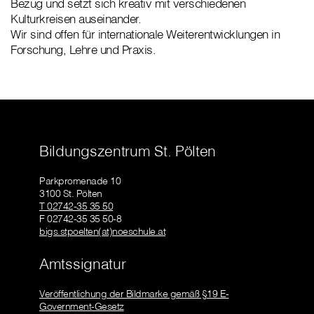
Bezug und setzt sich kreativ mit verschiedenen
Kulturkreisen auseinander.
Wir sind offen für internationale Weiterentwicklungen in
Forschung, Lehre und Praxis.
Bildungszentrum St. Pölten
Parkpromenade 10
3100 St. Pölten
T 02742-35 35 50
F 02742-35 35 50-8
bigs.stpoelten(at)noeschule.at
Amtssignatur
Veröffentlichung der Bildmarke gemäß §19 E-
Government-Gesetz