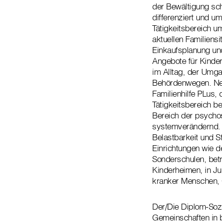
der Bewältigung sch
differenziert und u
Tätigkeitsbereich u
aktuellen Familiens
Einkaufsplanung und
Angebote für Kinde
im Alltag, der Umga
Behördenwegen. Nebe
Familienhilfe PLus,
Tätigkeitsbereich b
Bereich der psychoso
systemverändernd. 
Belastbarkeit und St
Einrichtungen wie d
Sonderschulen, bet
Kinderheimen, in J
kranker Menschen, C
Der/Die Diplom-Sozia
Gemeinschaften in b