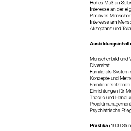
Hohes Maß an Selbs
Interesse an der ei
Positives Menschenb
Interesse am Mensc
Akzeptanz und Toler
Ausbildungsinhalt
Menschenbild und We
Diversität
Familie als System
Konzepte und Method
Familienersetzende
Einrichtungen für 
Theorie und Handlun
Projektmanagement
Psychiatrische Pfle
Praktika
(1000 Stu