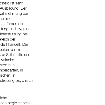
sfeld ist sehr
 Ausbildung. Der
n Wahrnehmung der
onomie,
itätsfördernde
hütung und Hygiene
Unterstützung bei
reich der
darf handelt. Der
mpetenzen im
zur Selbsthilfe und
hysische
euer*in in
ndergärten, in
schen, in
betreuung psychisch
liche
nen begleitet sein