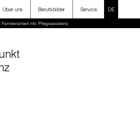
SPRACHE AU
Über uns
Berufsbilder
Service
Familienarbeit inkl. Pflegeassistenz
unkt
nz