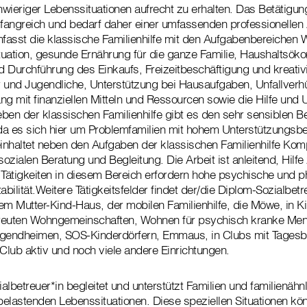
wieriger Lebenssituationen aufrecht zu erhalten. Das Betätigung
mfangreich und bedarf daher einer umfassenden professionellen
mfasst die klassische Familienhilfe mit den Aufgabenbereiche
ituation, gesunde Ernährung für die ganze Familie, Haushaltsök
 Durchführung des Einkaufs, Freizeitbeschäftigung und kreativ
r und Jugendliche, Unterstützung bei Hausaufgaben, Unfallver
ng mit finanziellen Mitteln und Ressourcen sowie die Hilfe und 
n der klassischen Familienhilfe gibt es den sehr sensiblen Be
 da es sich hier um Problemfamilien mit hohem Unterstützungsbe
einhaltet neben den Aufgaben der klassischen Familienhilfe Ko
zialen Beratung und Begleitung. Die Arbeit ist anleitend, Hilfe 
Tätigkeiten in diesem Bereich erfordern hohe psychische und p
abilität.Weitere Tätigkeitsfelder findet der/die Diplom-Sozialbetr
em Mutter-Kind-Haus, der mobilen Familienhilfe, die Möwe, in Ki
reuten Wohngemeinschaften, Wohnen für psychisch kranke Men
ugendheimen, SOS-Kinderdörfern, Emmaus, in Clubs mit Tages
lub aktiv und noch viele andere Einrichtungen.
lbetreuer*in begleitet und unterstützt Familien und familienähn
elastenden Lebenssituationen. Diese speziellen Situationen kön