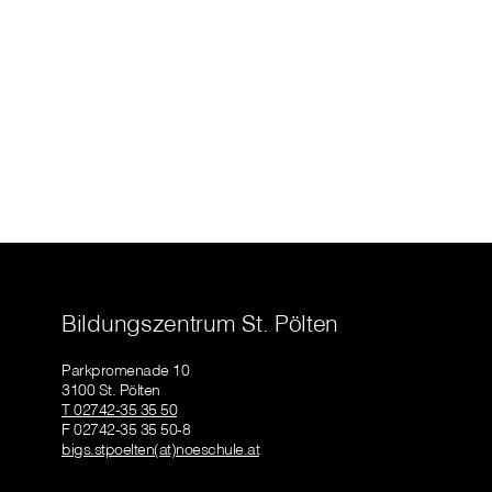
Bildungszentrum St. Pölten
Parkpromenade 10
3100 St. Pölten
T 02742-35 35 50
F 02742-35 35 50-8
bigs.stpoelten(at)noeschule.at