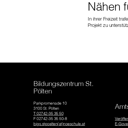
Nähen f
In ihrer Freizeit tr
Projekt zu unterstü
Bildungszentrum St.
Pölten
Parkpromenade 10
Amts
3100 St. Pölten
T 02742-35 35 50
F 02742-35 35 50-8
Veröffe
bigs.stpoelten(at)noeschule.at
E-Gove