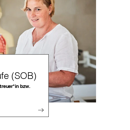
ufe (SOB)
treuer*in bzw.