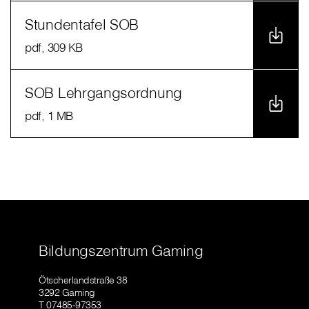
Stundentafel SOB
pdf
, 309 KB
SOB Lehrgangsordnung
pdf
, 1 MB
Bildungszentrum Gaming
Ötscherlandstraße 38
3292 Gaming
T 07485-97353