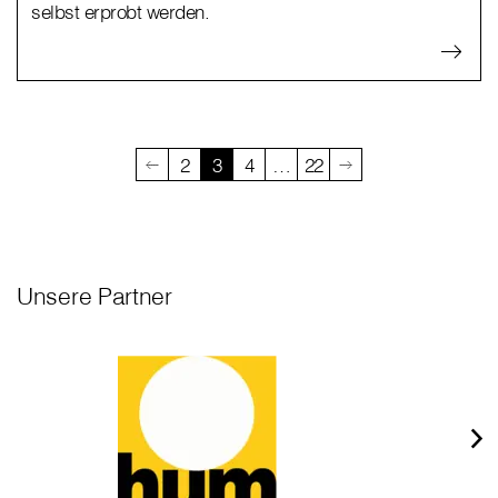
selbst erprobt werden.
2
3
4
…
22
Unsere Partner