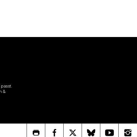
 passt.
n &