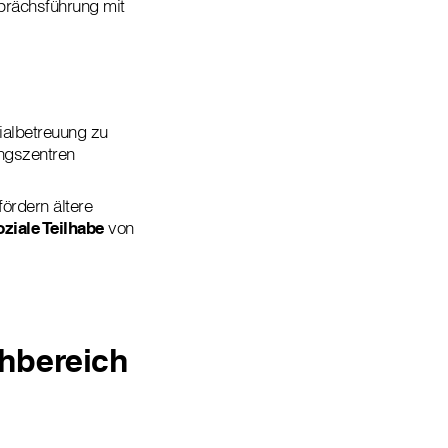
rächsführung mit
ialbetreuung zu
ungszentren
ördern ältere
ziale Teilhabe
von
chbereich