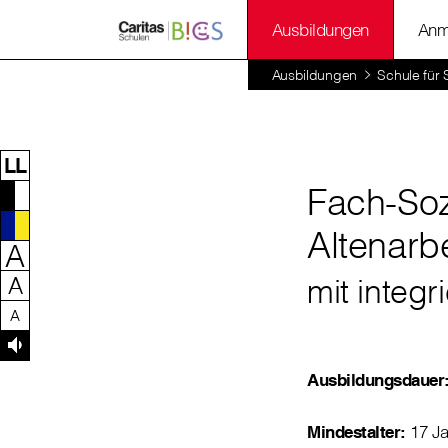
Ausbildungen
Anm
Zum Inhalt dieser Seite
Zur Navigation
Zum Footer dieser Seite
Ausbildungen
Schule für
LL
Fach-Soz
Altenarbe
A
A
mit integr
A
Ausbildungsdauer
Mindestalter:
17 Ja