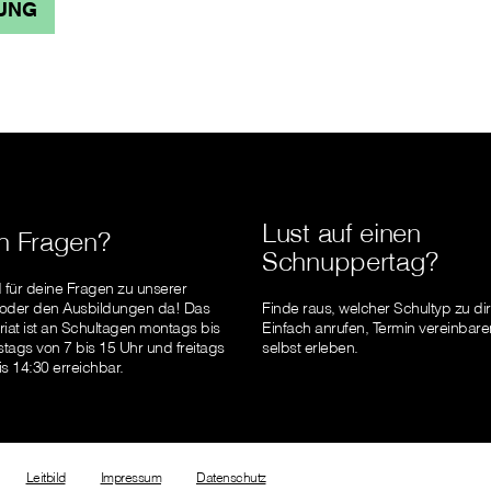
UNG
Lust auf einen
h Fragen?
Schnuppertag?
d für deine Fragen zu unserer
 oder den Ausbildungen da! Das
Finde raus, welcher Schultyp zu dir
riat ist an Schultagen montags bis
Einfach anrufen, Termin vereinbare
tags von 7 bis 15 Uhr und freitags
selbst erleben.
is 14:30 erreichbar.
Leitbild
Impressum
Datenschutz