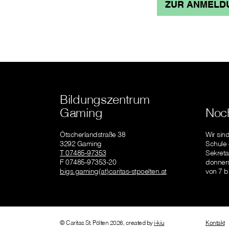
ZUR ANMELD
Bildungszentrum
Gaming
Noc
Ötscherlandstraße 38
Wir sin
3292 Gaming
Schule
T 07485-97353
Sekreta
F 07485-97353-20
donners
bigs.gaming(at)caritas-stpoelten.at
von 7 b
© Caritas St. Pölten 2026, created by
i-kiu
Kontakt