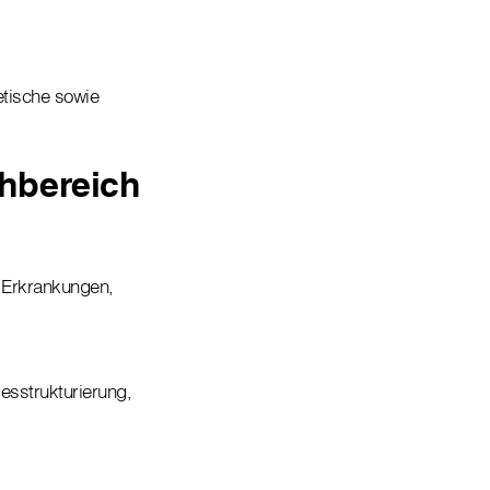
etische sowie
chbereich
e Erkrankungen,
esstrukturierung,