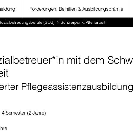
eldung
Förderungen, Beihilfen & Ausbildungsprämie
 Sozialbetreuungsberufe (SOB)
Schwerpunkt Altenarbeit
ialbetreuer*in mit dem Sch
it
ierter Pflegeassistenzausbildun
:
4 Semester (2 Jahre)
hre