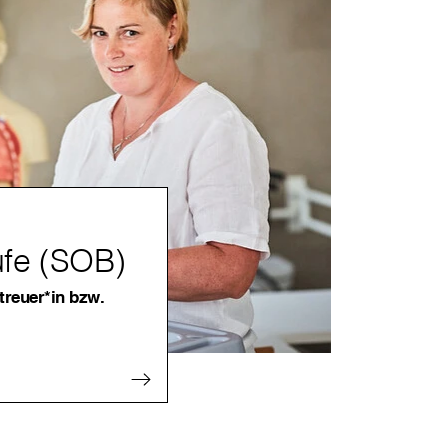
ufe (SOB)
treuer*in bzw.