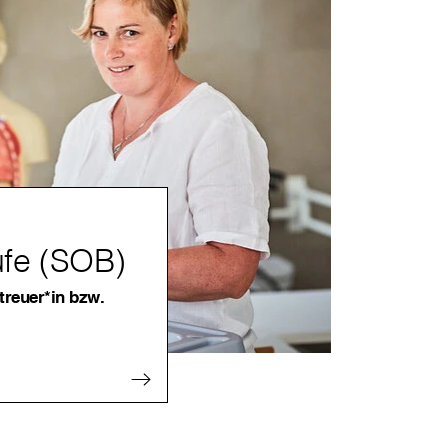
ufe (SOB)
treuer*in bzw.