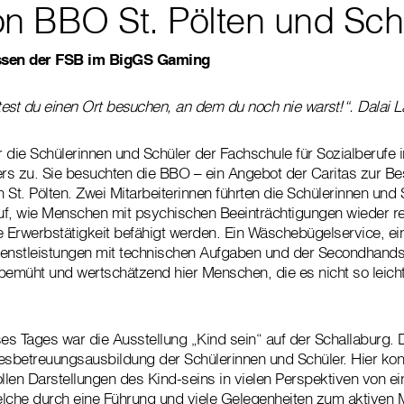
on BBO St. Pölten und Sch
assen der FSB im BigGS Gaming
ltest du einen Ort besuchen, an dem du noch nie warst!“. Dalai 
r die Schülerinnen und Schüler der Fachschule für Sozialberufe i
rs zu. Sie besuchten die BBO – ein Angebot der Caritas zur Be
n St. Pölten. Zwei Mitarbeiterinnen führten die Schülerinnen und
f, wie Menschen mit psychischen Beeinträchtigungen wieder re
e Erwerbstätigkeit befähigt werden. Ein Wäschebügelservice, e
Dienstleistungen mit technischen Aufgaben und der Secondhand
bemüht und wertschätzend hier Menschen, die es nicht so leicht
ses Tages war die Ausstellung „Kind sein“ auf der Schallaburg. 
esbetreuungsausbildung der Schülerinnen und Schüler. Hier kon
llen Darstellungen des Kind-seins in vielen Perspektiven von ein
elche durch eine Führung und viele Gelegenheiten zum aktiven