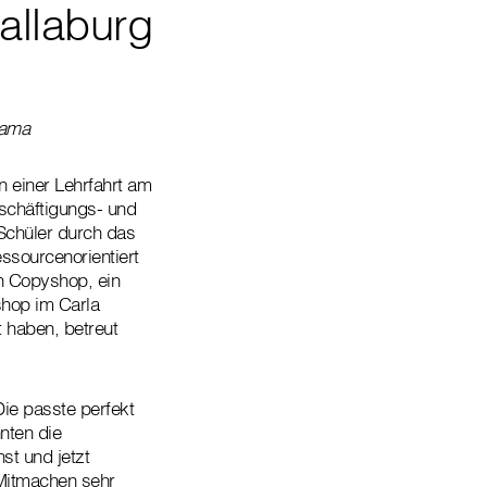
allaburg
Lama
n einer Lehrfahrt am
schäftigungs- und
 Schüler durch das
ssourcenorientiert
in Copyshop, ein
shop im Carla
 haben, betreut
Die passte perfekt
nten die
st und jetzt
 Mitmachen sehr