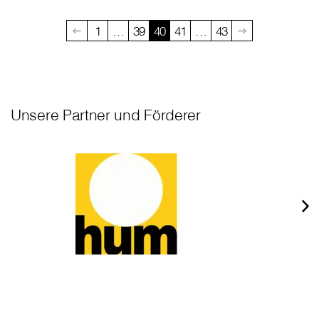
1
…
39
40
41
…
43
Unsere Partner und Förderer