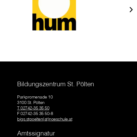
Bildungszentrum St. Pölten
Parkpromenade 10
3100 St. Pölten
T 02742-35 35 50
F 02742-35 35 50-8
bigs.stpoelten(at)noeschule.at
Amtssignatur