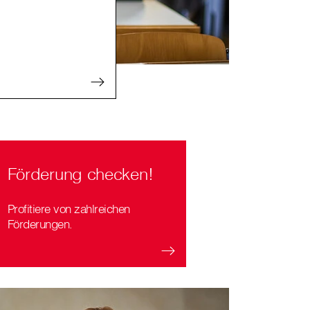
Förderung checken!
Profitiere von zahlreichen
Förderungen.