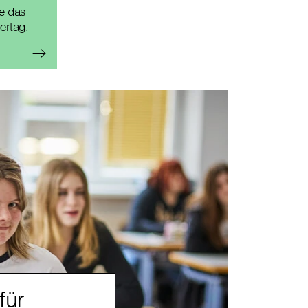
e das
ertag.
für