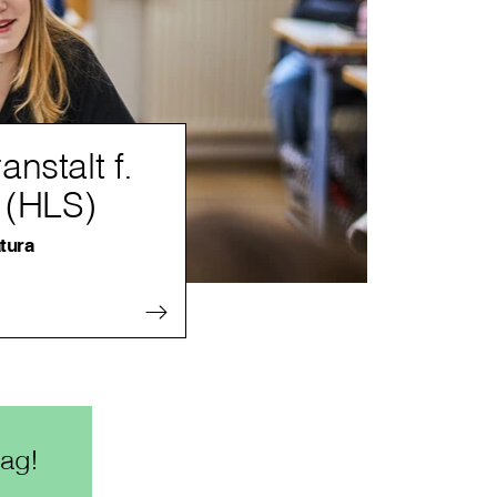
nstalt f.
e (HLS)
tura
ag!