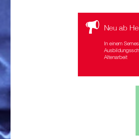
Neu ab He
In einem Semes
Ausbildungssc
Altenarbeit