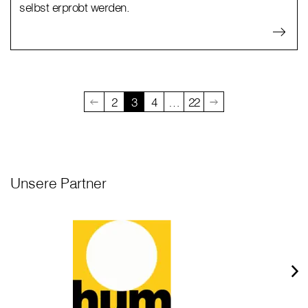
selbst erprobt werden.
2
3
4
…
22
Unsere Partner